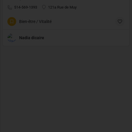
514-569-1393
121a Rue de Muy
Bien-être / Vitalité
Nadia dicaire