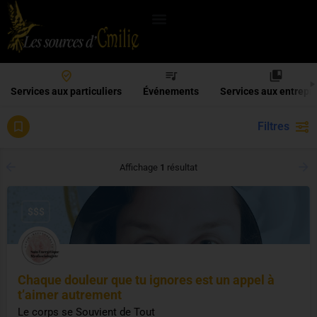
Services aux particuliers
Événements
Services aux entrepr
Filtres
SommeilRéparateur
Affichage
1
résultat
$$$
Chaque douleur que tu ignores est un appel à
t’aimer autrement
Le corps se Souvient de Tout