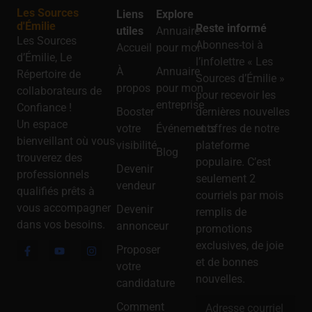
Les Sources
Liens
Explore
d'Émilie
Reste informé
utiles
Annuaire
Les Sources
Abonnes-toi à
Accueil
pour moi
d’Émilie, Le
l’infolettre « Les
À
Annuaire
Répertoire de
Sources d’Émilie »
propos
pour mon
collaborateurs de
pour recevoir les
entreprise
Confiance !
Booster
dernières nouvelles
Un espace
votre
Événements
et offres de notre
bienveillant où vous
visibilité
plateforme
Blog
trouverez des
populaire. C’est
Devenir
professionnels
seulement 2
vendeur
qualifiés prêts à
courriels par mois
vous accompagner
Devenir
remplis de
dans vos besoins.
annonceur
promotions
exclusives, de joie
Proposer
et de bonnes
votre
nouvelles.
candidature
Comment