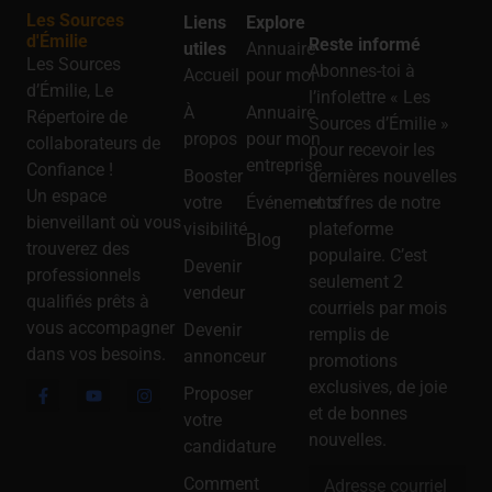
Les Sources
Liens
Explore
d'Émilie
Reste informé
utiles
Annuaire
Les Sources
Abonnes-toi à
Accueil
pour moi
d’Émilie, Le
l’infolettre « Les
À
Annuaire
Répertoire de
Sources d’Émilie »
propos
pour mon
collaborateurs de
pour recevoir les
entreprise
Confiance !
Booster
dernières nouvelles
Un espace
votre
Événements
et offres de notre
bienveillant où vous
visibilité
plateforme
Blog
trouverez des
populaire. C’est
Devenir
professionnels
seulement 2
vendeur
qualifiés prêts à
courriels par mois
vous accompagner
Devenir
remplis de
dans vos besoins.
annonceur
promotions
exclusives, de joie
Proposer
et de bonnes
votre
nouvelles.
candidature
Comment