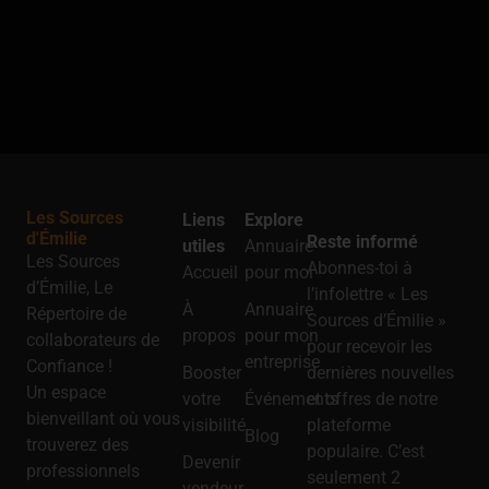
Les Sources
Liens
Explore
d'Émilie
Reste informé
utiles
Annuaire
Les Sources
Abonnes-toi à
Accueil
pour moi
d’Émilie, Le
l’infolettre « Les
À
Annuaire
Répertoire de
Sources d’Émilie »
propos
pour mon
collaborateurs de
pour recevoir les
entreprise
Confiance !
Booster
dernières nouvelles
Un espace
votre
Événements
et offres de notre
bienveillant où vous
visibilité
plateforme
Blog
trouverez des
populaire. C’est
Devenir
professionnels
seulement 2
vendeur