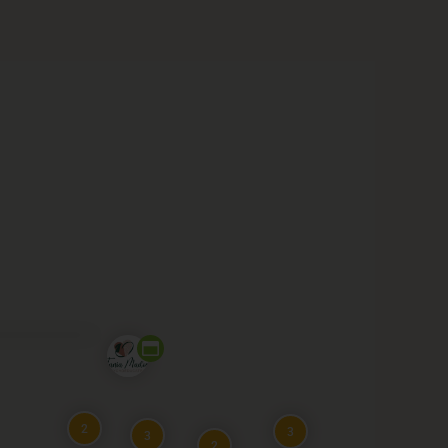
2
3
3
2