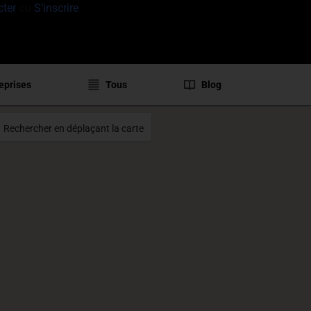
cter
ou
S’inscrire
eprises
Tous
Blog
Rechercher en déplaçant la carte