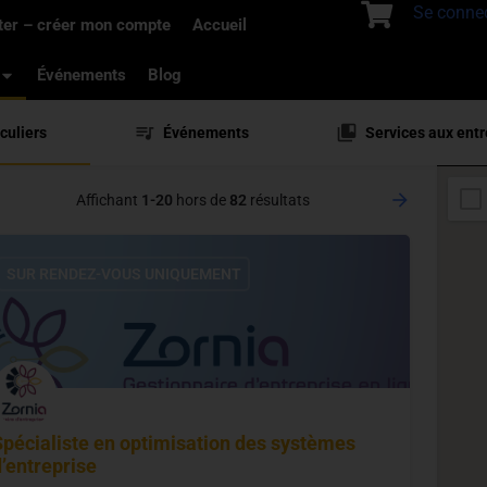
Se conne
ter – créer mon compte
Accueil
Événements
Blog
culiers
Événements
Services aux entr
Affichant
1-20
hors de
82
résultats
SUR RENDEZ-VOUS UNIQUEMENT
Spécialiste en optimisation des systèmes
d’entreprise