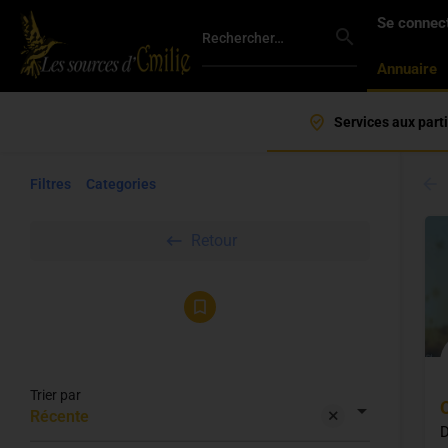
Se connec
Annuaire
Que cherchez-vous?
Services aux parti
Filtres
Categories
Retour
coaching holistique
Trier par
Récente
D