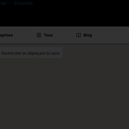
cter
ou
S’inscrire
eprises
Tous
Blog
Rechercher en déplaçant la carte