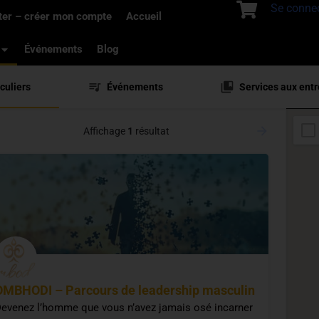
Se conne
ter – créer mon compte
Accueil
Événements
Blog
culiers
Événements
Services aux entr
Affichage
1
résultat
OMBHODI – Parcours de leadership masculin
evenez l’homme que vous n’avez jamais osé incarner