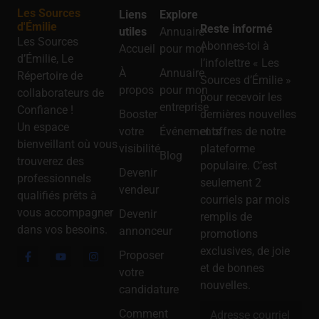
Les Sources
Liens
Explore
d'Émilie
Reste informé
utiles
Annuaire
Les Sources
Abonnes-toi à
Accueil
pour moi
d’Émilie, Le
l’infolettre « Les
À
Annuaire
Répertoire de
Sources d’Émilie »
propos
pour mon
collaborateurs de
pour recevoir les
entreprise
Confiance !
Booster
dernières nouvelles
Un espace
votre
Événements
et offres de notre
bienveillant où vous
visibilité
plateforme
Blog
trouverez des
populaire. C’est
Devenir
professionnels
seulement 2
vendeur
qualifiés prêts à
courriels par mois
vous accompagner
Devenir
remplis de
dans vos besoins.
annonceur
promotions
exclusives, de joie
Proposer
et de bonnes
votre
nouvelles.
candidature
Comment