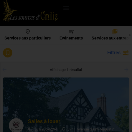
Services aux particuliers
Événements
Services aux entrepr
Filtres
espace locatif
Affichage
1
résultat
Salles à louer
581-985-6294
3741 Avenue Saint-Augustin