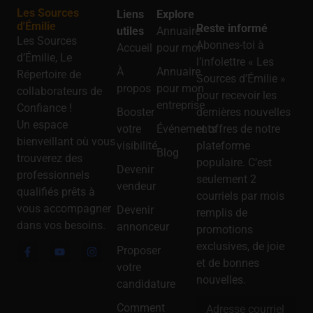
Les Sources
Liens
Explore
d'Émilie
Reste informé
utiles
Annuaire
Les Sources
Abonnes-toi à
Accueil
pour moi
d’Émilie, Le
l’infolettre « Les
À
Annuaire
Répertoire de
Sources d’Émilie »
propos
pour mon
collaborateurs de
pour recevoir les
entreprise
Confiance !
Booster
dernières nouvelles
Un espace
votre
Événements
et offres de notre
bienveillant où vous
visibilité
plateforme
Blog
trouverez des
populaire. C’est
Devenir
professionnels
seulement 2
vendeur
qualifiés prêts à
courriels par mois
vous accompagner
Devenir
remplis de
dans vos besoins.
annonceur
promotions
exclusives, de joie
Proposer
et de bonnes
votre
nouvelles.
candidature
Comment