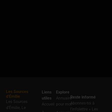
Les Sources
Liens
Explore
d'Émilie
Reste informé
utiles
Annuaire
Les Sources
Abonnes-toi à
Accueil
pour moi
d’Émilie, Le
l’infolettre « Les