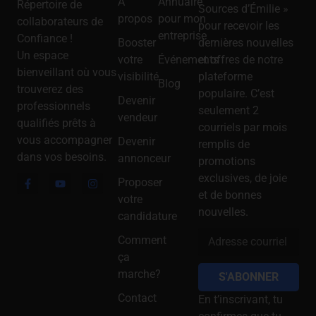
À
Annuaire
Répertoire de
Sources d’Émilie »
propos
pour mon
collaborateurs de
pour recevoir les
entreprise
Confiance !
Booster
dernières nouvelles
Un espace
votre
Événements
et offres de notre
bienveillant où vous
visibilité
plateforme
Blog
trouverez des
populaire. C’est
Devenir
professionnels
seulement 2
vendeur
qualifiés prêts à
courriels par mois
vous accompagner
Devenir
remplis de
dans vos besoins.
annonceur
promotions
exclusives, de joie
Proposer
et de bonnes
votre
nouvelles.
candidature
Comment
ça
marche?
S'ABONNER
Contact
En t’inscrivant, tu