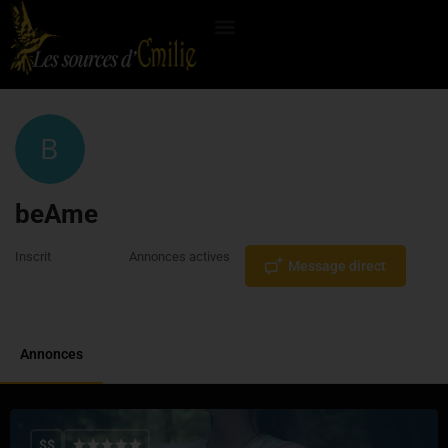
beAme
Inscrit
Annonces actives
Message direct
30 mai 2024
2
Annonces
$$