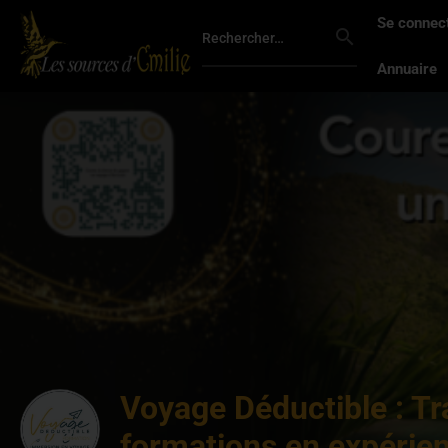
Se connec
Annuaire
Voyage Déductible : T
formations en expérie