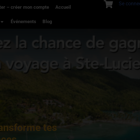
Se conne
ter – créer mon compte
Accueil
Événements
Blog
ransforme tes
nces