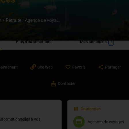
*100% déductible de votre entreprise Formation / Retraite : Agence de voyage spécialisée
Plus d'informations
Mes annonces
1
maintenant
Site Web
Favoris
Partager
Contacter
Catégories
ansformationnelles à vos
Agences de voyages