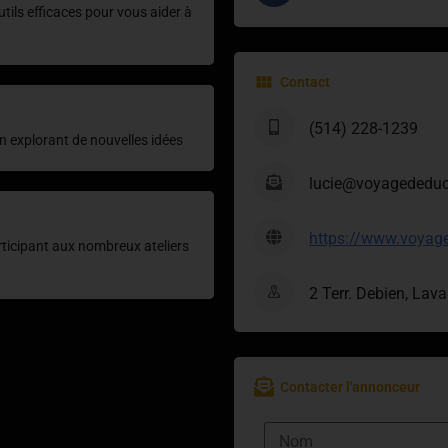
tils efficaces pour vous aider à
Contact
(514) 228-1239
n explorant de nouvelles idées
lucie@voyagededuc
https://www.voyag
rticipant aux nombreux ateliers
2 Terr. Debien, Lav
Contacter l'annonceur