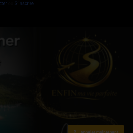
cter
ou
S’inscrire
Appeler maintenant