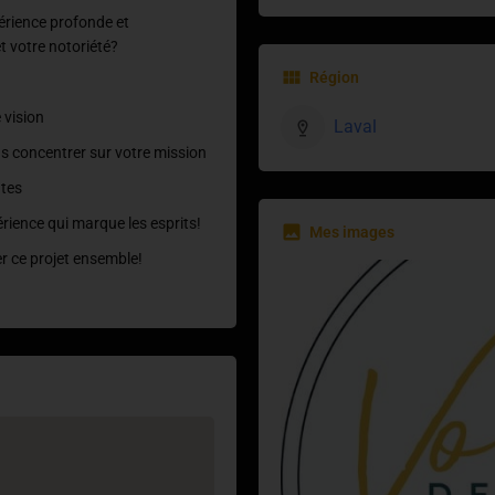
périence profonde et
t votre notoriété?
Région
 vision
Laval
us concentrer sur votre mission
ntes
érience qui marque les esprits!
Mes images
r ce projet ensemble!