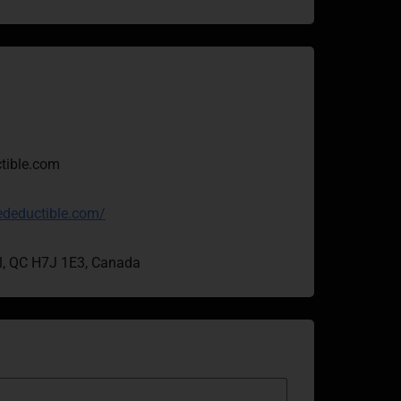
tible.com
edeductible.com/
al, QC H7J 1E3, Canada